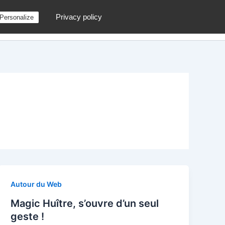
Privacy policy
Personalize
g
Contactez moi !
Archives
Au hasard
Autour du Web
Magic Huître, s’ouvre d’un seul
geste !