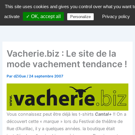
Aller
This site uses cookies and gives you control over what you want t
dZiGue
au
activate
✓ OK, accept all
Privacy policy
Personalize
contenu
Vacherie.biz : Le site de la
mode vachement tendance !
Par
dZiGue
/
24 septembre 2007
Vous connaissez peut être déjà les t-shirts
Cantal+
!! On a
découvert cette «
marque
» lors du Festival de théâtre de
Rue d’Aurillac, il y a quelques années. la boutique était