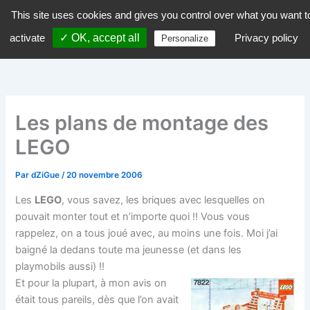
Aller
This site uses cookies and gives you control over what you want t
dZiGue
au
activate
✓ OK, accept all
Privacy policy
Personalize
contenu
Les plans de montage des
LEGO
Par
dZiGue
/
20 novembre 2006
Les
LEGO
, vous savez, les briques avec lesquelles on
pouvait monter tout et n’importe quoi !! Vous vous
rappelez, on a tous joué avec, au moins une fois. Moi j’ai
baigné la dedans toute ma jeunesse (et dans les
playmobils aussi) !!
Et pour la plupart, à mon avis on
était tous pareils, dès que l’on avait