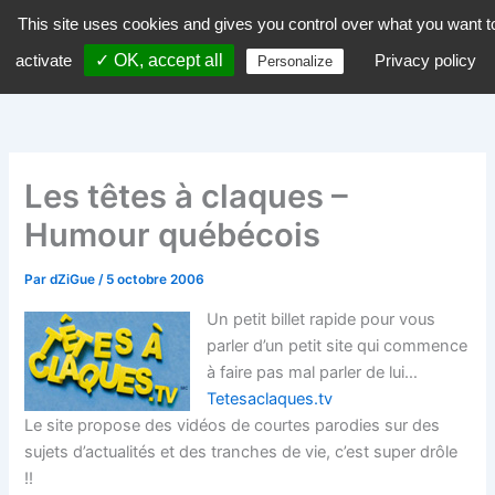
Aller
This site uses cookies and gives you control over what you want t
dZiGue
au
activate
✓ OK, accept all
Privacy policy
Personalize
contenu
Les têtes à claques –
Humour québécois
Par
dZiGue
/
5 octobre 2006
Un petit billet rapide pour vous
parler d’un petit site qui commence
à faire pas mal parler de lui…
Tetesaclaques.tv
Le site propose des vidéos de courtes parodies sur des
sujets d’actualités et des tranches de vie, c’est super drôle
!!