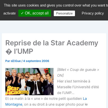
Aller
This site uses cookies and gives you control over what you want t
dZiGue
au
activate
✓ OK, accept all
Privacy policy
Personalize
contenu
Reprise de la Star Academy
� l’UMP
Par
dZiGue
/
4 septembre 2006
[Billet « Coup de gueule »
ON]
Hier s’est terminée à
Marseille l’Université d’été
de l’UMP…
Et ce matin à la « une » de notre petit quotidien
La
Montagne
, on a eu droit à une super photo pour
le