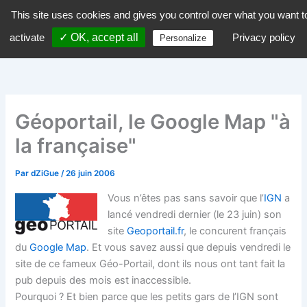
Aller
This site uses cookies and gives you control over what you want t
dZiGue
au
activate
✓ OK, accept all
Privacy policy
Personalize
contenu
Géoportail, le Google Map "à
la française"
Par
dZiGue
/
26 juin 2006
Vous n’êtes pas sans savoir que l’
IGN
a
lancé vendredi dernier (le 23 juin) son
site
Geoportail.fr
, le concurent français
du
Google Map
. Et vous savez aussi que depuis vendredi le
site de ce fameux Géo-Portail, dont ils nous ont tant fait la
pub depuis des mois est inaccessible.
Pourquoi ? Et bien parce que les petits gars de l’IGN sont