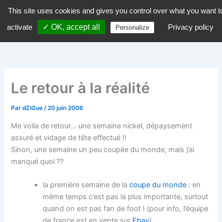
Aller
This site uses cookies and gives you control over what you want t
dZiGue
au
activate
✓ OK, accept all
Privacy policy
Personalize
contenu
Le retour à la réalité
Par
dZiGue
/
20 juin 2006
Me voila de retour… une semaine nickel, dépaysement
assuré et vidage de tête effectué !!
Sinon, une semaine un peu coupée du monde, mais j’ai
manqué quoi ??
la première semaine de la
coupe du monde
: en
même temps c’est pas la plus importante, surtout
quand on est pas fan de foot ! (pour info, l’équipe
de france est en vente sur
Ebay
)