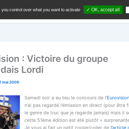
 you control over what you want to activate
✓ OK, accept all
Accueil
A propos du blo
sion : Victoire du groupe
dais Lordi
2 mai 2006
Samedi soir a eu lieu le concours de l’
Eurovisio
n’ai pas regardé l’émission en direct (pour être f
le genre de truc que je regarde jamais) mais il
cette 51ème édition est été plutôt « surprenante
Je vous ai fait un petit copier/coller de
l’articl