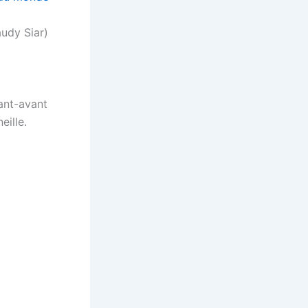
audy Siar)
vant-avant
eille.