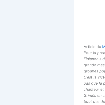
Article du
M
Pour la prem
Finlandais 
grande messe
groupes pop
C’est la vict
pas que la p
chanteur et 
Grimés en c
bout des do