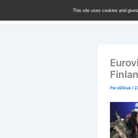
Aller
dZiGue
This site uses cookies and gives
au
contenu
Eurovi
Finlan
Par
dZiGue
/
2