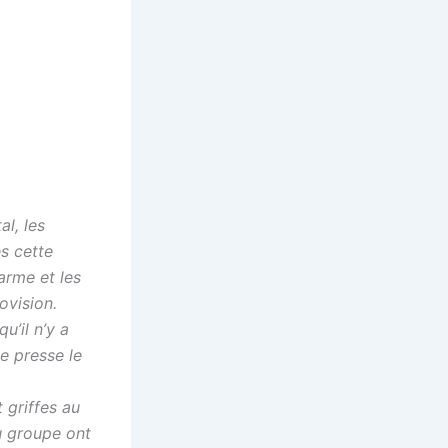
al, les
s cette
arme et les
ovision.
u’il n’y a
e presse le
 griffes au
u groupe ont