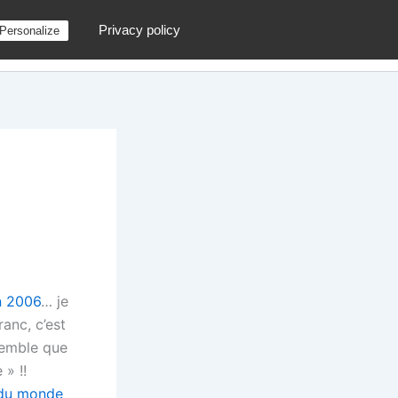
Privacy policy
Personalize
g
Contactez moi !
Archives
Au hasard
n 2006
… je
ranc, c’est
 semble que
 » !!
e du monde