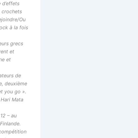
 d’effets
 crochets
ejoindre/Ou
ock à la fois
eurs grecs
vent et
ne et
tateurs de
ie, deuxième
et you go ».
 Hari Mata
12 – au
Finlande.
 compétition