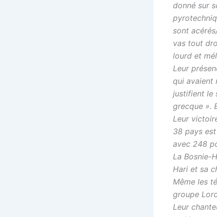
donné sur s
pyrotechniq
sont acérés
vas tout dro
lourd et mé
Leur présen
qui avaient 
justifient l
grecque ». E
Leur victoir
38 pays est 
avec 248 po
La Bosnie-H
Hari et sa c
Même les té
groupe Lord
Leur chanteu