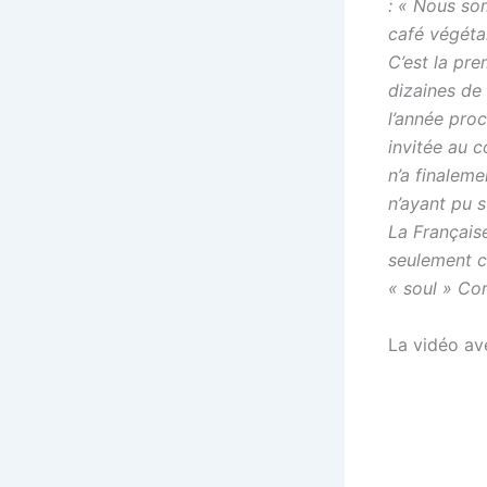
: « Nous so
café végétar
C’est la pre
dizaines de 
l’année proc
invitée au c
n’a finalem
n’ayant pu s
La Français
seulement ci
« soul » Cor
La vidéo av