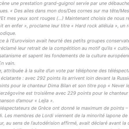
cène une prestation grand-guignol servie par une débauche
ues. « Des ailes dans mon dos/Des cornes sur ma tête/Mes
/Et mes yeux sont rouges (…) Maintenant choisis de nous r
it en enfer », proclame leur titre « Hard rock alléluia », un r
lodique.
ce à l’Eurovision avait heurté des petits groupes conservat
réclamé leur retrait de la compétition au motif qu’ils « culti
e satanisme et sapent les fondements de la culture européen
n vain.
e, attribuée à la suite d’un vote par téléphone des téléspec
éclatante : avec 292 points ils arrivent loin devant la Russ
ints pour le chanteur Dima Bilan et son titre pop « Never l
erzégovine est troisième avec 229 points pour le chanteur
hanson d’amour « Lejla ».
léspectateurs de Grèce ont donné le maximum de points – 
i. Les membres de Lordi viennent de la minorité lapone de 
r, au sens de l’autodérision affirmé, avait déclaré avant la