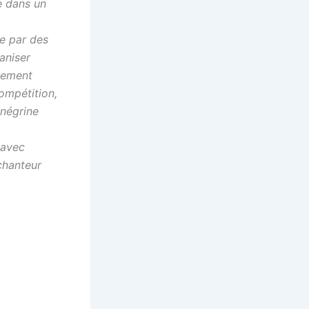
e dans un
ie par des
ganiser
alement
compétition,
énégrine
 avec
 chanteur