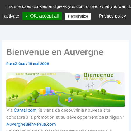
Aller
This site uses cookies and gives you control over what you want t
dZiGue
au
activate
✓ OK, accept all
Privacy policy
Personalize
contenu
Bienvenue en Auvergne
Par
dZiGue
/
16 mai 2006
Via
Cantal.com
, je viens de découvrir le nouveau site
consacré à la promotion et au développement de la région :
AuvergneBienvenue.com