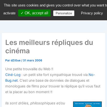
Aller
This site uses cookies and gives you control over what you want t
dZiGue
au
activate
✓ OK, accept all
Privacy policy
Personalize
contenu
Les meilleurs répliques du
cinéma
Par
dZiGue
/
31 mars 2006
Une petite trouvaille du Web !!
Ciné-Log
: un petit site fort sympathique trouvé via
No-
Bug.net
. C’est une base de données de dialogues et
monologues de films pour trouver la réplique qu’il vous faut
et la placer au bon moment !!
Ils sont drôles, philosophiques et/ou