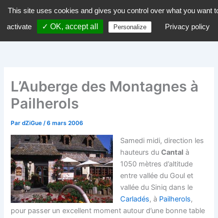
Aller
This site uses cookies and gives you control over what you want t
dZiGue
au
activate
✓ OK, accept all
Privacy policy
Personalize
contenu
L’Auberge des Montagnes à
Pailherols
Par
dZiGue
/
6 mars 2006
Samedi midi, direction les
hauteurs du
Cantal
à
1050 mètres d’altitude
entre vallée du Goul et
vallée du Siniq dans le
Carladés
, à
Pailherols
,
pour passer un excellent moment autour d’une bonne table