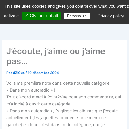
Aller
This site uses cookies and gives you control over what you want t
dZiGue
au
activate
✓ OK, accept all
Privacy policy
Personalize
contenu
J’écoute, j’aime ou j’aime
pas…
Par
dZiGue
/
10 décembre 2004
Voila ma première note dans cette nouvelle catégorie :
« Dans mon autoradio » !!
Tout d’abord merci à Point2Vue pour son commentaire, qui
m’a incité à ouvrir cette catégorie !
« Dans mon autoradio », j’y glisse les albums que j’écoute
actuellement (les jaquettes tournent sur le menu de
gauche) et donc, c’est dans cette catégorie, que je