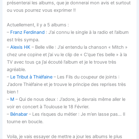
présenterai les albums, que je donnerai mon avis et surtout
ou vous pourrez vous exprimer !!
Actuellement, il y a 5 albums :
–
Franz Ferdinand
: J’ai connu le single à la radio et l’album
est très sympa.
–
Alexis HK
– Belle ville : J’ai entendu la chanson « Mitch »
chez une copine et j’ai vu le clip de « C’que t’es belle » à la
TV avec tous ça j’ai écouté l’album et je le trouve très
agréable.
–
Le Tribut à Thiéfaine
– Les Fils du coupeur de joints :
J’adore Thiéfaine et je trouve le principe des reprises très
bien !
–
M
– Qui de nous deux : J’adore, je devrais même aller le
voir en concert à Toulouse le 18 Février.
–
Bénabar
– Les risques du métier : Je m’en lasse pas… Il
tourne en boucle.
Voila, je vais essayer de mettre a jour les albums le plus