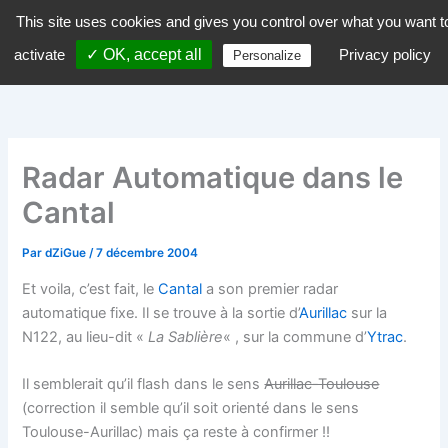
Aller
This site uses cookies and gives you control over what you want t
dZiGue
au
activate
✓ OK, accept all
Privacy policy
Personalize
contenu
Radar Automatique dans le
Cantal
Par
dZiGue
/
7 décembre 2004
Et voila, c’est fait, le
Cantal
a son premier radar
automatique fixe. Il se trouve à la sortie d’
Aurillac
sur la
N122, au lieu-dit «
La Sablière
« , sur la commune d’
Ytrac
.
Il semblerait qu’il flash dans le sens
Aurillac-Toulouse
(correction il semble qu’il soit orienté dans le sens
Toulouse-Aurillac) mais ça reste à confirmer !!