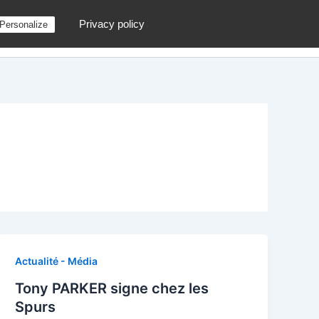
Privacy policy
Personalize
g
Contactez moi !
Archives
Au hasard
Actualité - Média
Tony PARKER signe chez les
Spurs