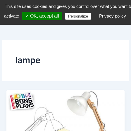
Aller
This site uses cookies and gives you control over what you want t
dZiGue
au
activate
✓ OK, accept all
Privacy policy
Personalize
contenu
lampe