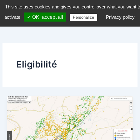
Aller
This site uses cookies and gives you control over what you want t
dZiGue
au
activate
✓ OK, accept all
Privacy policy
Personalize
contenu
Eligibilité