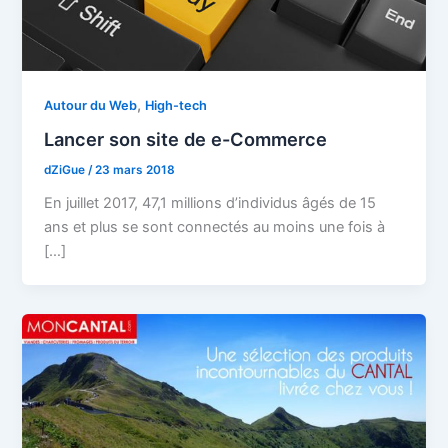
,
Autour du Web
High-tech
Lancer son site de e-Commerce
dZiGue
/
23 mars 2018
En juillet 2017, 47,1 millions d’individus âgés de 15
ans et plus se sont connectés au moins une fois à
[…]