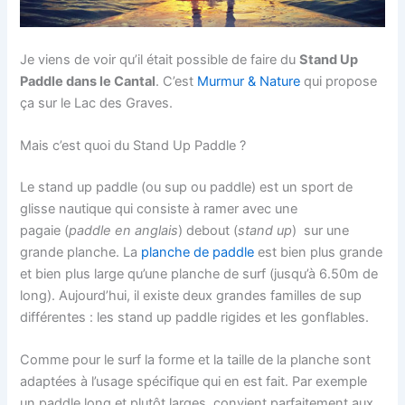
Je viens de voir qu’il était possible de faire du
Stand Up
Paddle dans le Cantal
. C’est
Murmur & Nature
qui propose
ça sur le Lac des Graves.
Mais c’est quoi du Stand Up Paddle ?
Le stand up paddle (ou sup ou paddle) est un sport de
glisse nautique qui consiste à ramer avec une
pagaie (
paddle en anglais
) debout (
stand up
) sur une
grande planche. La
planche de paddle
est bien plus grande
et bien plus large qu’une planche de surf (jusqu’à 6.50m de
long). Aujourd’hui, il existe deux grandes familles de sup
différentes : les stand up paddle rigides et les gonflables.
Comme pour le surf la forme et la taille de la planche sont
adaptées à l’usage spécifique qui en est fait. Par exemple
un paddle long et plutôt larges, convient parfaitement aux