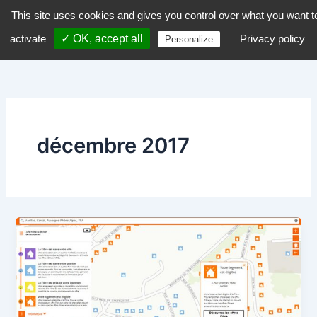
Aller
This site uses cookies and gives you control over what you want t
dZiGue
au
activate
✓ OK, accept all
Privacy policy
Personalize
contenu
décembre 2017