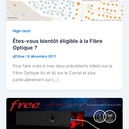
High-tech
Êtes-vous bientôt éligible à la Fibre
Optique ?
dZiGue
/
8 décembre 2017
Pour faire suite à mes deux précédents billets sur la
Fibre Optique (ici et là) sur le Cantal et plus
particulièrement sur […]