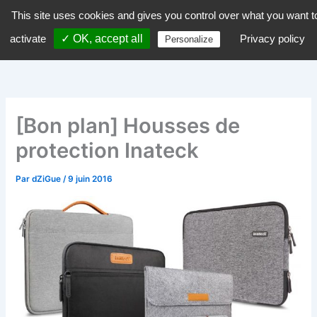
Aller
This site uses cookies and gives you control over what you want t
dZiGue
au
activate
✓ OK, accept all
Privacy policy
Personalize
contenu
[Bon plan] Housses de
protection Inateck
Par
dZiGue
/
9 juin 2016