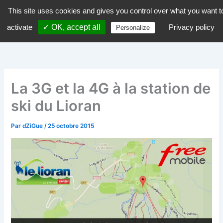
Aller
This site uses cookies and gives you control over what you want t
dZiGue
au
activate
✓ OK, accept all
Privacy policy
Personalize
contenu
La 3G et la 4G à la station de
ski du Lioran
Par
dZiGue
/
25 octobre 2015