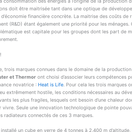
a consommation des énergies à l’origine de la production d
ions doit être maitrisée tant dans une optique de développ
 d’économie financière concrète. La maitrise des coûts de 
nt (R&D) étant également une priorité pour les ménages. 
lématique est capitale pour les groupes dont les part de 
prement.
!
re, trois marques connues dans le domaine de la production 
auter et Thermor
ont choisi d’associer leurs compétences p
ance novatrice :
Heat is Life
. Pour cela les trois marques o
ieu extrêmement hostile, les conditions nécessaires au dé
vants les plus fragiles, lesquels ont besoin d’une chaleur do
 vivre. Seule une innovation technologique de pointe pouvai
les radiateurs connectés de ces 3 marques.
 installé un cube en verre de 4 tonnes à 2.400 m d’altitude, 