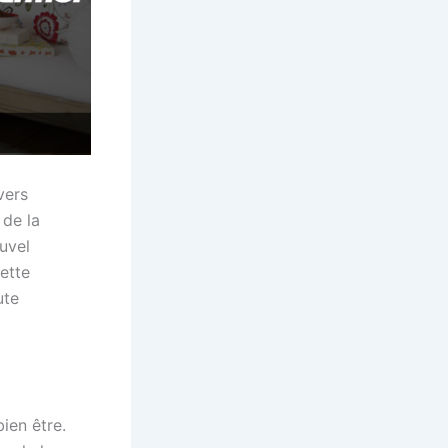
vers
 de la
uvel
cette
ute
ien être.