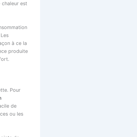
 chaleur est
consommation
 Les
açon à ce la
èce produite
ort.
tte. Pour
h
acile de
ces ou les