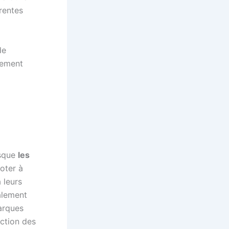
érentes
de
quement
isque
les
loter à
 leurs
galement
arques
nction des