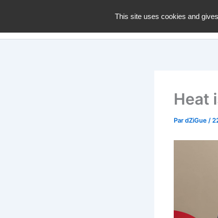
Aller
dZiGue
This site uses cookies and gives
au
contenu
Heat i
Par
dZiGue
/
2