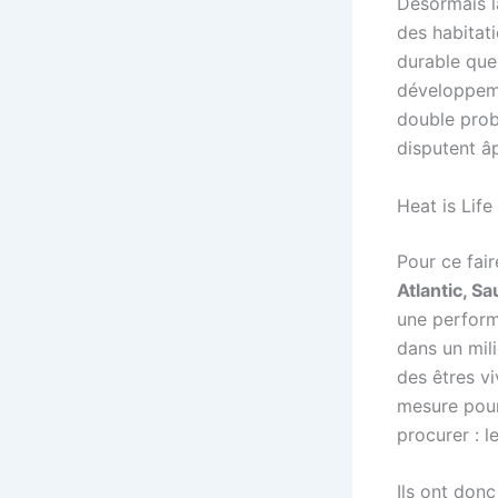
Désormais l
des habitat
durable que
développeme
double prob
disputent â
Heat is Life 
Pour ce fai
Atlantic, S
une perform
dans un mil
des êtres vi
mesure pour
procurer : 
Ils ont donc