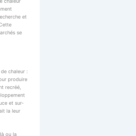
e chaleur
ement
recherche et
Cette
marchés se
de chaleur :
our produire
nt recréé,
veloppement
uce et sur-
t la leur
là ou la