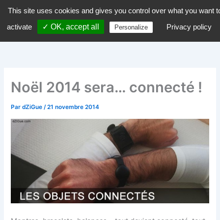
Aller
This site uses cookies and gives you control over what you want t
dZiGue
au
activate
✓ OK, accept all
Privacy policy
Personalize
contenu
Noël 2014 sera… connecté !
Par
dZiGue
/
21 novembre 2014