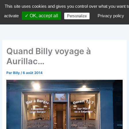
Aller
This site uses cookies and gives you control over what you want t
dZiGue
au
activate
✓ OK, accept all
Privacy policy
Personalize
contenu
Quand Billy voyage à
Aurillac…
Par
Billy
/
6 août 2014