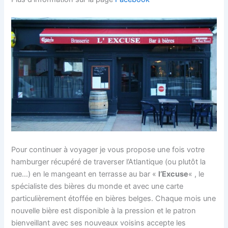
Pour continuer à voyager je vous propose une fois votre
hamburger récupéré de traverser l’Atlantique (ou plutôt la
rue…) en le mangeant en terrasse au bar «
l’Excuse
« , le
spécialiste des bières du monde et avec une carte
particulièrement étoffée en bières belges. Chaque mois une
nouvelle bière est disponible à la pression et le patron
bienveillant avec ses nouveaux voisins accepte les