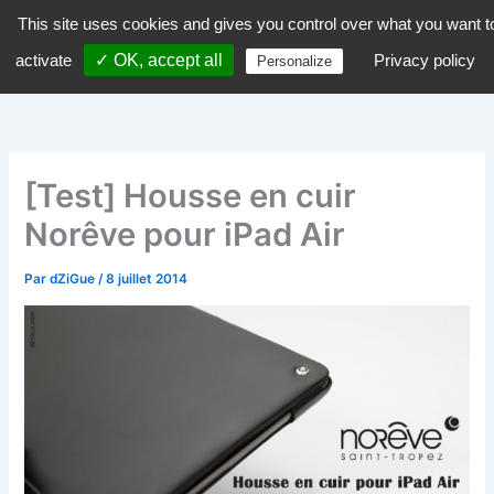
Aller
This site uses cookies and gives you control over what you want t
dZiGue
au
activate
✓ OK, accept all
Privacy policy
Personalize
contenu
[Test] Housse en cuir
Norêve pour iPad Air
Par
dZiGue
/
8 juillet 2014