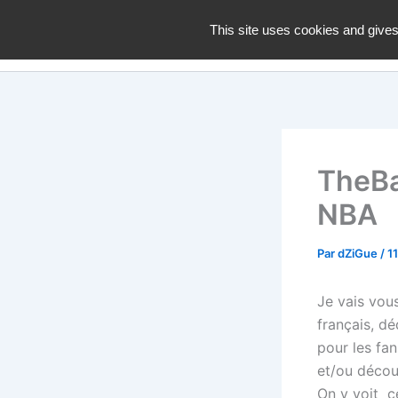
Aller
dZiGue
This site uses cookies and gives
au
contenu
TheBa
NBA
Par
dZiGue
/
1
Je vais vou
français, d
pour les fan
et/ou décou
On y voit c