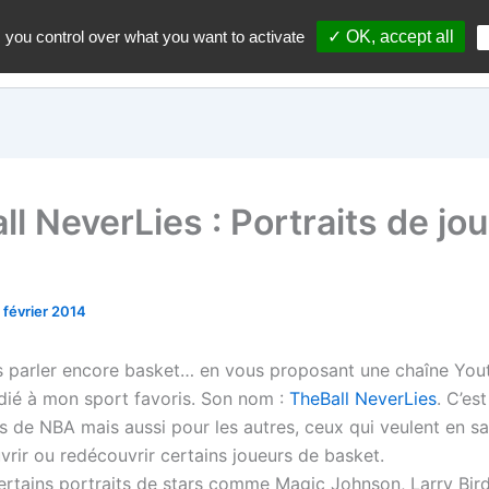
 you control over what you want to activate
✓ OK, accept all
Accueil
A propos du blo
ll NeverLies : Portraits de jo
1 février 2014
s parler encore basket… en vous proposant une chaîne You
édié à mon sport favoris. Son nom :
TheBall NeverLies
. C’es
s de NBA mais aussi pour les autres, ceux qui veulent en sa
vrir ou redécouvrir certains joueurs de basket.
ertains portraits de stars comme Magic Johnson, Larry Bird