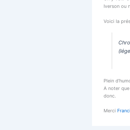
Iverson ou n
Voici la pré
Chron
(lég
Plein d’hum
A noter que 
donc.
Merci
Franc