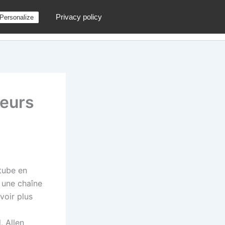
Privacy policy
Personalize
g
Contactez moi !
Archives
Au hasard
ueurs
tube en
t une chaîne
voir plus
, Allen