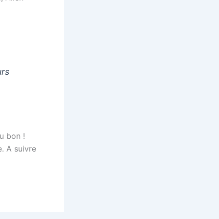
urs
u bon !
. A suivre