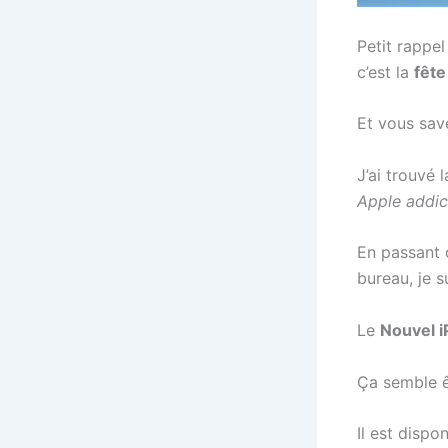
Petit rappe
c’est la
fête
Et vous sav
J’ai trouvé 
Apple addic
En passant
bureau, je s
Le
Nouvel i
Ça semble ê
Il est dispo