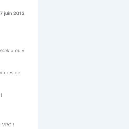
7 juin 2012
,
Geek
» ou «
nitures de
!
e VPC !