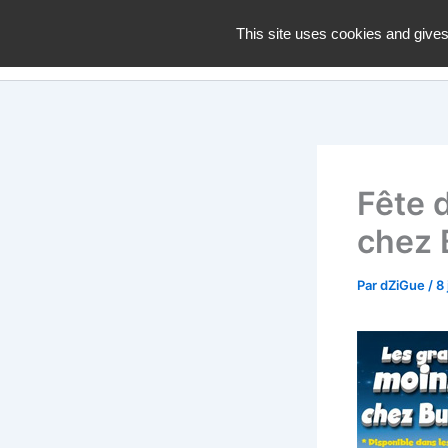
Aller
dZiGue
This site uses cookies and gives
au
contenu
Fête 
chez 
Par
dZiGue
/
8