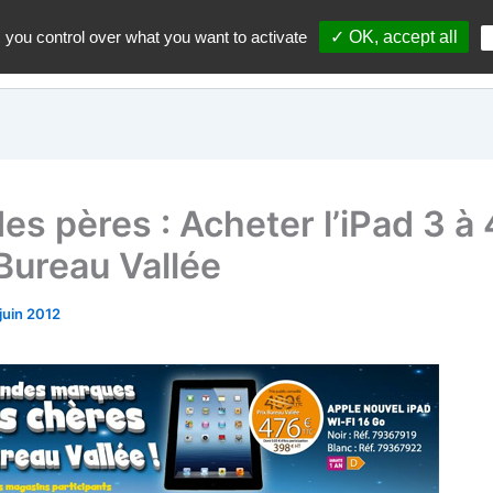
 you control over what you want to activate
✓ OK, accept all
Accueil
A propos du blo
des pères : Acheter l’iPad 3 à
Bureau Vallée
 juin 2012