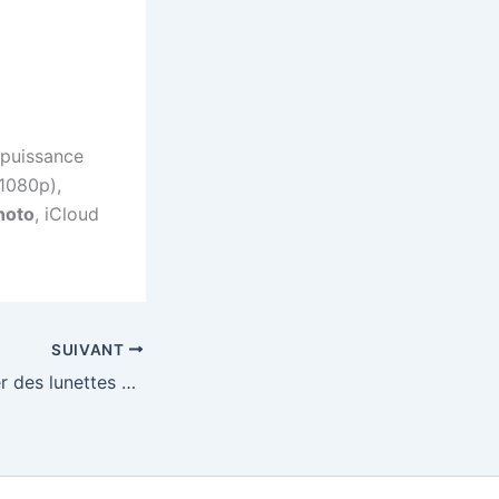
 puissance
 1080p),
hoto
, iCloud
SUIVANT
Concours : Gagner des lunettes de soleil Made in 15