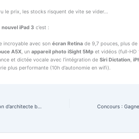
u le prix, les stocks risquent de vite se vider…
e
nouvel iPad 3
c’est :
e incroyable avec son
écran Retina
de 9,7 pouces, plus de
puce A5X
, un
appareil photo iSight 5Mp
et vidéos (full-HD
nce et dictée vocale avec l’intégration de
Siri Dictation
,
iP
rie plus performante (10h d’autonomie en wifi).
Visitez une maison d’architecte by l’Atelier Simon Teyssou