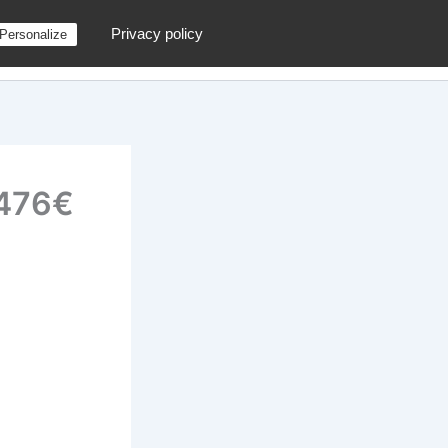
Privacy policy
Personalize
g
Contactez moi !
Archives
Au hasard
 476€