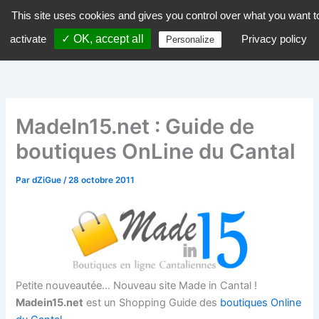
Aller
This site uses cookies and gives you control over what you want t
dZiGue
au
activate
✓ OK, accept all
Privacy policy
Personalize
contenu
MadeIn15.net : Guide de
boutiques OnLine du Cantal
Par
dZiGue
/
28 octobre 2011
Petite nouveautée… Nouveau site Made in Cantal !
Madein15.net
est un Shopping Guide des
boutiques Online