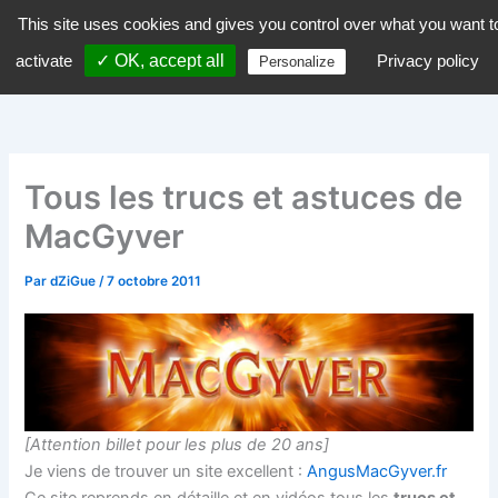
Aller
This site uses cookies and gives you control over what you want t
dZiGue
au
activate
✓ OK, accept all
Privacy policy
Personalize
contenu
Tous les trucs et astuces de
MacGyver
Par
dZiGue
/
7 octobre 2011
[Attention billet pour les plus de 20 ans]
Je viens de trouver un site excellent :
AngusMacGyver.fr
Ce site reprends en détaille et en vidéos tous les
trucs et