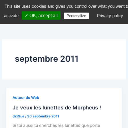
Aller
This site uses cookies and gives you control over what you want t
dZiGue
au
activate
✓ OK, accept all
Privacy policy
Personalize
contenu
septembre 2011
Autour du Web
Je veux les lunettes de Morpheus !
dZiGue
/
30 septembre 2011
Si toi aussi tu cherches les lunettes que porte