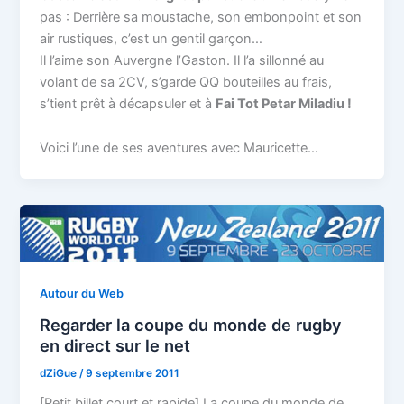
pas : Derrière sa moustache, son embonpoint et son
air rustiques, c’est un gentil garçon…
Il l’aime son Auvergne l’Gaston. Il l’a sillonné au
volant de sa 2CV, s’garde QQ bouteilles au frais,
s’tient prêt à décapsuler et à
Fai Tot Petar Miladiu !
Voici l’une de ses aventures avec Mauricette…
Autour du Web
Regarder la coupe du monde de rugby
en direct sur le net
dZiGue
/
9 septembre 2011
[Petit billet court et rapide] La coupe du monde de