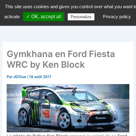
Aller
This site uses cookies and gives you control over what you want t
dZiGue
au
activate
✓ OK, accept all
Privacy policy
Personalize
contenu
Gymkhana en Ford Fiesta
WRC by Ken Block
Par
dZiGue
/
18 août 2011