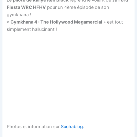
Le
pilote de Rallye Ken Block
reprend le volant de sa
Ford
Fiesta WRC HFHV
pour un 4ème épisode de son
gymkhana !
«
Gymkhana 4 : The Hollywood Megamercial
» est tout
simplement hallucinant !
Photos et information sur
Suchablog
.