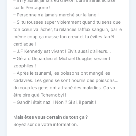
– Il n’y aurait jamais eu d’avion qui se serait écrasé
sur le Pentagone !
– Personne n’a jamais marché sur la lune !
– Si tu tousses super violemment quand tu sens que
ton cœur va lâcher, tu relances l’afflux sanguin, par le
même coup ça masse ton cœur et tu évites l’arrêt
cardiaque !
– J.F Kennedy est vivant ! Elvis aussi d’ailleurs…
– Gérard Depardieu et Michael Douglas seraient
zoophiles !
– Après le tsunami, les poissons ont mangé les
cadavres. Les gens se sont nourris des poissons…
du coup les gens ont attrapé des maladies. Ça va
être pire qu’à Tchernobyl !
– Gandhi était nazi ! Non ? Si si, il paraît !
M
ais êtes vous certain de tout ça ?
Soyez sûr de votre information.