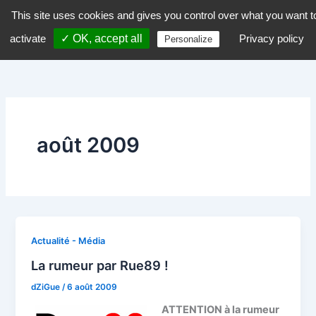
Aller
This site uses cookies and gives you control over what you want t
dZiGue
au
activate
✓ OK, accept all
Privacy policy
Personalize
contenu
août 2009
Actualité - Média
La rumeur par Rue89 !
dZiGue
/
6 août 2009
ATTENTION à la rumeur