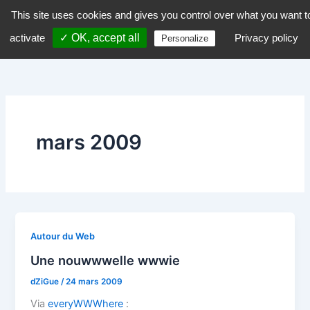
Aller
This site uses cookies and gives you control over what you want t
dZiGue
au
activate
✓ OK, accept all
Privacy policy
Personalize
contenu
mars 2009
Autour du Web
Une nouwwwelle wwwie
dZiGue
/
24 mars 2009
Via
everyWWWhere
: