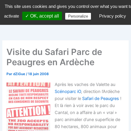
Aller
This site uses cookies and gives you control over what you want t
dZiGue
au
activate
✓ OK, accept all
Privacy policy
Personalize
contenu
Visite du Safari Parc de
Peaugres en Ardèche
Par
dZiGue
/
18 juin 2008
Après les vaches de Valette au
Scénoparc iO
, direction l’Ardèche
pour visiter le
Safari de Peaugres
!
Et là rien à voir avec le parc du
Cantal, on a affaire à un «
vrai
»
parc animalier d’une superficie de
80 hectares, 800 animaux pour