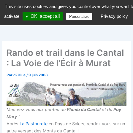
Aller
This site uses cookies and gives you control over what you want t
dZiGue
au
activate
✓ OK, accept all
Privacy policy
Personalize
contenu
Rando et trail dans le Cantal
: La Voie de l’Écir à Murat
Par
dZiGue
/
9 juin 2008
Mesurez vous aux pentes du
Plomb du Cantal
et du
Puy
Mary
!
Après
La Pastourelle
en Pays de Salers, rendez vous sur un
autre versant des Monts du Cantal !