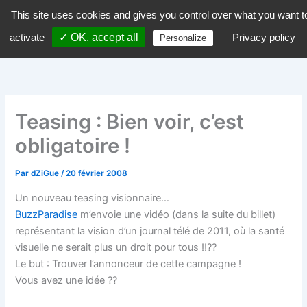
Aller
This site uses cookies and gives you control over what you want t
dZiGue
au
activate
✓ OK, accept all
Privacy policy
Personalize
contenu
Teasing : Bien voir, c’est
obligatoire !
Par
dZiGue
/
20 février 2008
Un nouveau teasing visionnaire…
BuzzParadise
m’envoie une vidéo (dans la suite du billet)
représentant la vision d’un journal télé de 2011, où la santé
visuelle ne serait plus un droit pour tous !!??
Le but :
Trouver l’annonceur de cette campagne !
Vous avez une idée ??