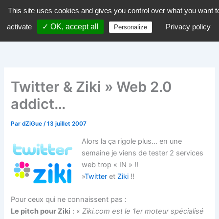
Aller
This site uses cookies and gives you control over what you want t
dZiGue
au
activate
✓ OK, accept all
Privacy policy
Personalize
contenu
Twitter & Ziki » Web 2.0
addict…
Par
dZiGue
/
13 juillet 2007
Alors la ça rigole plus… en une
semaine je viens de tester 2 services
web trop « IN » !!
»
Twitter
et
Ziki
!!
Pour ceux qui ne connaissent pas :
Le pitch pour Ziki
: «
Ziki.com est le 1er moteur spécialisé