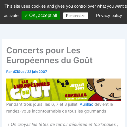
Aller
This site uses cookies and gives you control over what you want t
dZiGue
au
activate
✓ OK, accept all
Privacy policy
Personalize
contenu
Concerts pour Les
Européennes du Goût
Par
dZiGue
/
22 juin 2007
Pendant trois jours, les 6, 7 et 8 juillet,
Aurillac
devient le
rendez-vous incontournable de tous les gourmands !
»
On croyait les fêtes de terroir désuètes et folkloriques ;