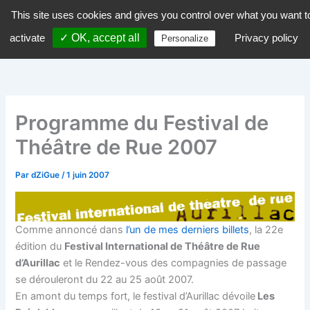
Aller
This site uses cookies and gives you control over what you want t
dZiGue
au
activate
✓ OK, accept all
Privacy policy
Personalize
contenu
Programme du Festival de
Théâtre de Rue 2007
Par
dZiGue
/
1 juin 2007
Comme annoncé dans
l’un de mes derniers billets
, la 22e
édition du
Festival International de Théâtre de Rue
d’Aurillac
et le Rendez-vous des compagnies de passage
se dérouleront du 22 au 25 août 2007.
En amont du temps fort, le festival d’Aurillac dévoile
Les