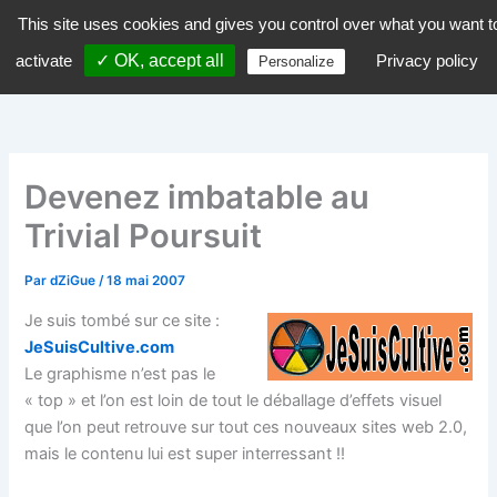
Aller
This site uses cookies and gives you control over what you want t
dZiGue
au
activate
✓ OK, accept all
Privacy policy
Personalize
contenu
Devenez imbatable au
Trivial Poursuit
Par
dZiGue
/
18 mai 2007
Je suis tombé sur ce site :
JeSuisCultive.com
Le graphisme n’est pas le
« top » et l’on est loin de tout le déballage d’effets visuel
que l’on peut retrouve sur tout ces nouveaux sites web 2.0,
mais le contenu lui est super interressant !!