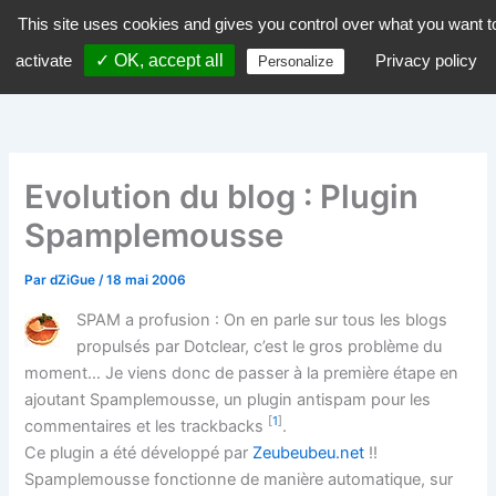
Aller
This site uses cookies and gives you control over what you want t
dZiGue
au
activate
✓ OK, accept all
Privacy policy
Personalize
contenu
Evolution du blog : Plugin
Spamplemousse
Par
dZiGue
/
18 mai 2006
SPAM a profusion : On en parle sur tous les blogs
propulsés par Dotclear, c’est le gros problème du
moment… Je viens donc de passer à la première étape en
ajoutant Spamplemousse, un plugin antispam pour les
[
1
]
commentaires et les trackbacks
.
Ce plugin a été développé par
Zeubeubeu.net
!!
Spamplemousse fonctionne de manière automatique, sur