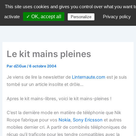
Aller
This site uses cookies and gives you control over what you want t
dZiGue
au
activate
✓ OK, accept all
Privacy policy
Personalize
contenu
Le kit mains pleines
Par
dZiGue
/
6 octobre 2004
Je viens de lire la newsletter de
Linternaute.com
est je suis
tombé sur un article insolite et drôle…
Apres le kit mains-libres, voici le kit mains-pleines !
C’est la dernière mode en matière de téléphonie que Nik
Roope fabrique pour vos
Nokia
,
Sony Ericsson
et autres
mobiles dernier cri. A partir de combinés téléphoniques de
récup qu’il traficote pour les tendre compatibles avec la