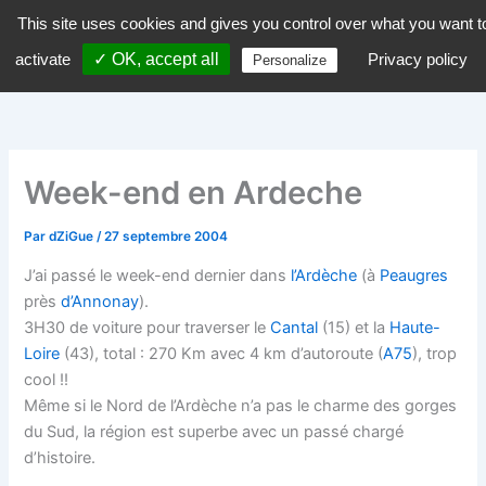
Aller
This site uses cookies and gives you control over what you want t
dZiGue
au
activate
✓ OK, accept all
Privacy policy
Personalize
contenu
Week-end en Ardeche
Par
dZiGue
/
27 septembre 2004
J’ai passé le week-end dernier dans
l’Ardèche
(à
Peaugres
près
d’Annonay
).
3H30 de voiture pour traverser le
Cantal
(15) et la
Haute-
Loire
(43), total : 270 Km avec 4 km d’autoroute (
A75
), trop
cool !!
Même si le Nord de l’Ardèche n’a pas le charme des gorges
du Sud, la région est superbe avec un passé chargé
d’histoire.